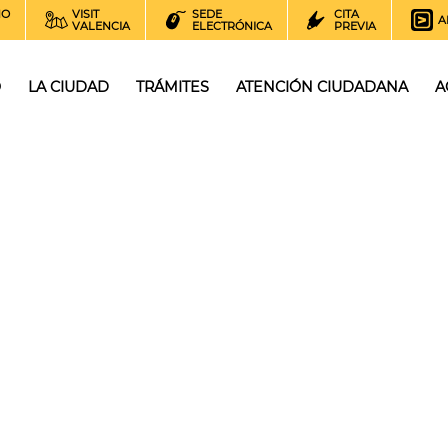
NO
VISIT
SEDE
CITA
A
VALENCIA
ELECTRÓNICA
PREVIA
O
LA CIUDAD
TRÁMITES
ATENCIÓN CIUDADANA
A