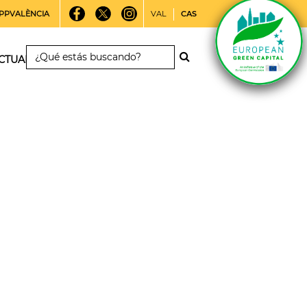
PPVALÈNCIA
VAL
CAS
CTUALIDAD