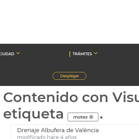
CIUDAD
TRÁMITES
Desplegar
Contenido con Vis
etiqueta
.
motes
Drenaje Albufera de València
modificado hace 4 años