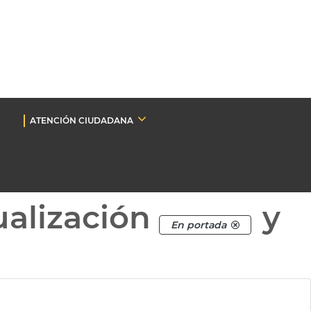
ATENCIÓN CIUDADANA
ualización
y
En portada