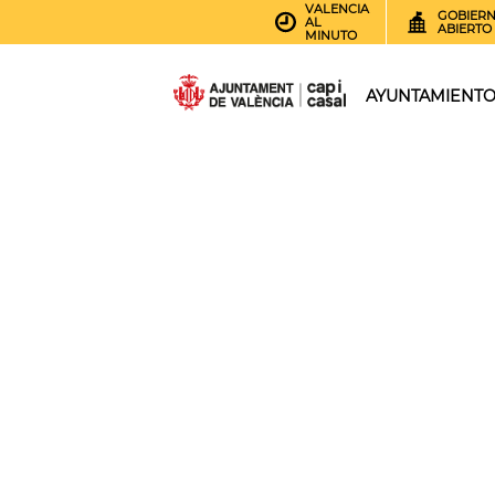
VALENCIA
GOBIER
AL
ABIERTO
MINUTO
AYUNTAMIENT