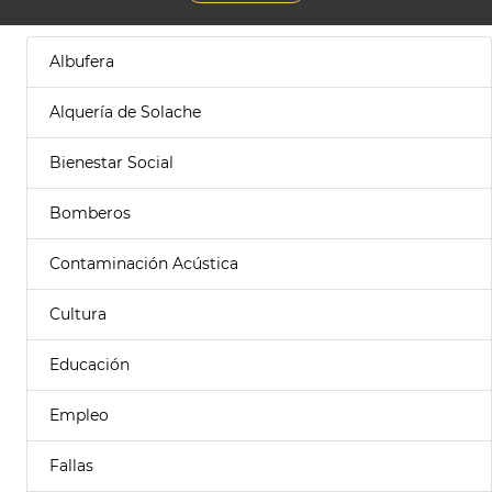
Albufera
Alquería de Solache
Bienestar Social
Bomberos
Contaminación Acústica
Cultura
Educación
Empleo
Fallas