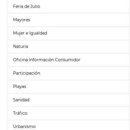
Feria de Julio
Mayores
Mujer e Igualdad
Naturia
Oficina Información Consumidor
Participación
Playas
Sanidad
Tráfico
Urbanismo