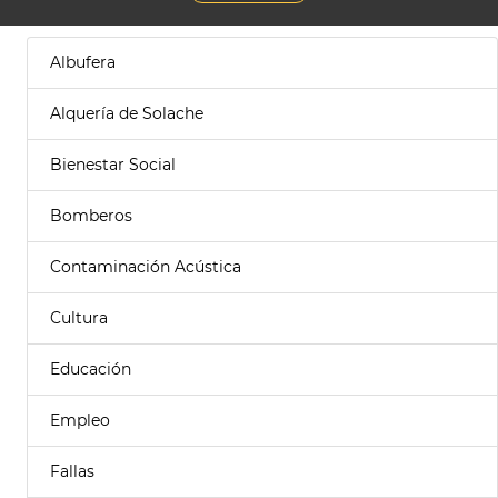
Albufera
Alquería de Solache
Bienestar Social
Bomberos
Contaminación Acústica
Cultura
Educación
Empleo
Fallas