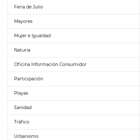
Feria de Julio
Mayores
Mujer e Igualdad
Naturia
Oficina Información Consumidor
Participación
Playas
Sanidad
Tráfico
Urbanismo