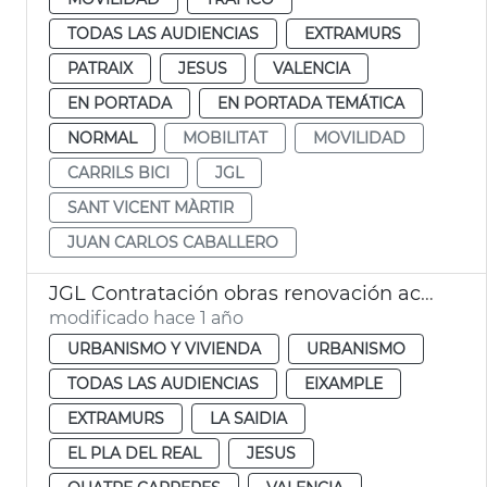
TODAS LAS AUDIENCIAS
EXTRAMURS
PATRAIX
JESUS
VALENCIA
EN PORTADA
EN PORTADA TEMÁTICA
NORMAL
MOBILITAT
MOVILIDAD
CARRILS BICI
JGL
SANT VICENT MÀRTIR
JUAN CARLOS CABALLERO
JGL Contratación obras renovación aceras València
modificado hace 1 año
URBANISMO Y VIVIENDA
URBANISMO
TODAS LAS AUDIENCIAS
EIXAMPLE
EXTRAMURS
LA SAIDIA
EL PLA DEL REAL
JESUS