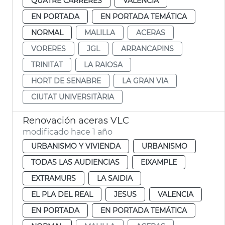
QUATRE CARRERES
VALENCIA
EN PORTADA
EN PORTADA TEMÁTICA
NORMAL
MALILLA
ACERAS
VORERES
JGL
ARRANCAPINS
TRINITAT
LA RAIOSA
HORT DE SENABRE
LA GRAN VIA
CIUTAT UNIVERSITÀRIA
Renovación aceras VLC
modificado hace 1 año
URBANISMO Y VIVIENDA
URBANISMO
TODAS LAS AUDIENCIAS
EIXAMPLE
EXTRAMURS
LA SAIDIA
EL PLA DEL REAL
JESUS
VALENCIA
EN PORTADA
EN PORTADA TEMÁTICA