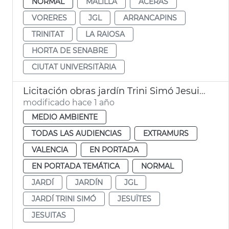
NORMAL
MALILLA
ACERAS
VORERES
JGL
ARRANCAPINS
TRINITAT
LA RAIOSA
HORTA DE SENABRE
CIUTAT UNIVERSITÀRIA
Licitación obras jardín Trini Simó Jesuitas
modificado hace 1 año
MEDIO AMBIENTE
TODAS LAS AUDIENCIAS
EXTRAMURS
VALENCIA
EN PORTADA
EN PORTADA TEMÁTICA
NORMAL
JARDÍ
JARDÍN
JGL
JARDÍ TRINI SIMÓ
JESUÏTES
JESUITAS