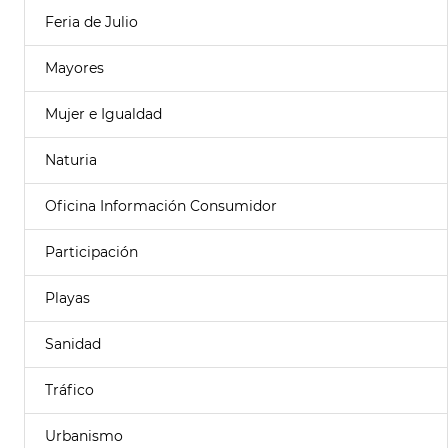
Feria de Julio
Mayores
Mujer e Igualdad
Naturia
Oficina Información Consumidor
Participación
Playas
Sanidad
Tráfico
Urbanismo