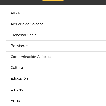
Albufera
Alquería de Solache
Bienestar Social
Bomberos
Contaminación Acústica
Cultura
Educación
Empleo
Fallas