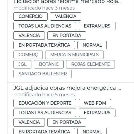
Licitación abres reforma mercado Rojas Clemente
modificado hace 3 meses
COMERCIO
VALENCIA
TODAS LAS AUDIENCIAS
EXTRAMURS
VALENCIA
EN PORTADA
EN PORTADA TEMÁTICA
NORMAL
COMERÇ
MERCATS MUNICIPALS
JGL
BOTÀNIC
ROJAS CLEMENTE
SANTIAGO BALLESTER
JGL adjudica obras mejora energética centro deportivo la Petxina València
modificado hace 5 meses
EDUCACIÓN Y DEPORTE
WEB FDM
TODAS LAS AUDIENCIAS
EXTRAMURS
VALENCIA
EN PORTADA
EN PORTADA TEMÁTICA
NORMAL