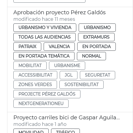
Aprobación proyecto Pérez Galdós
modificado hace 11 meses
URBANISMO Y VIVIENDA
URBANISMO
TODAS LAS AUDIENCIAS
EXTRAMURS
PATRAIX
VALENCIA
EN PORTADA
EN PORTADA TEMÁTICA
NORMAL
MOBILITAT
URBANISME
ACCESSIBILITAT
JGL
SEGURETAT
ZONES VERDES
SOSTENIBILITAT
PROJECTE PÉREZ GALDÓS
NEXTGENERATIONEU
Proyecto carriles bici de Gaspar Aguilar y Sant Vicent Màrtir
modificado hace 1 año
MOVILIDAD
TRÁFICO