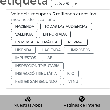
etiqueta
.
ivtnu
València recupera 5 millones euros inspecciones tributarias 2024
modificado hace 1 año
HACIENDA
TODAS LAS AUDIENCIAS
VALENCIA
EN PORTADA
EN PORTADA TEMÁTICA
NORMAL
HISENDA
HACIENDA
IMPOSTOS
IMPUESTOS
IAE
INSPECCIÓN TRIBUTARIA
INSPECCIÓ TRIBUTÀRIA
ICIO
FERRER SAN SEGUNDO
IVTNU
Nuestras Apps
Páginas de Interés