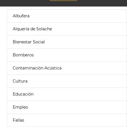
Albufera
Alquería de Solache
Bienestar Social
Bomberos
Contaminación Acústica
Cultura
Educación
Empleo
Fallas