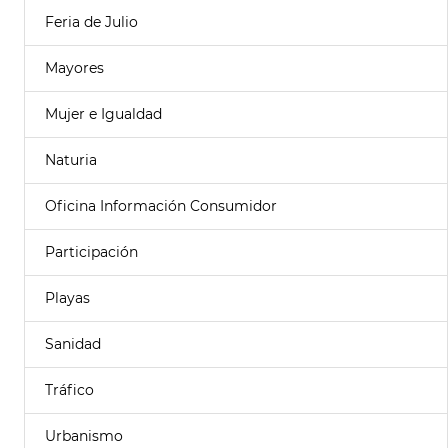
Feria de Julio
Mayores
Mujer e Igualdad
Naturia
Oficina Información Consumidor
Participación
Playas
Sanidad
Tráfico
Urbanismo