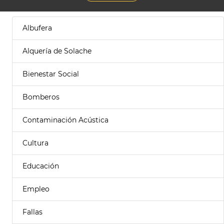
Albufera
Alquería de Solache
Bienestar Social
Bomberos
Contaminación Acústica
Cultura
Educación
Empleo
Fallas