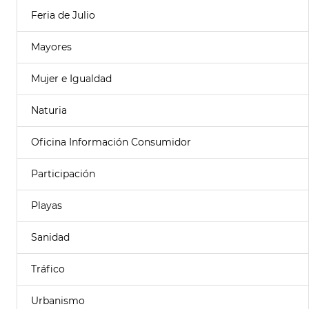
Feria de Julio
Mayores
Mujer e Igualdad
Naturia
Oficina Información Consumidor
Participación
Playas
Sanidad
Tráfico
Urbanismo