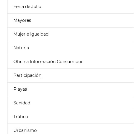
Feria de Julio
Mayores
Mujer e Igualdad
Naturia
Oficina Información Consumidor
Participación
Playas
Sanidad
Tráfico
Urbanismo