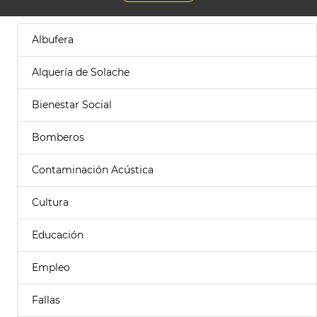
Albufera
Alquería de Solache
Bienestar Social
Bomberos
Contaminación Acústica
Cultura
Educación
Empleo
Fallas