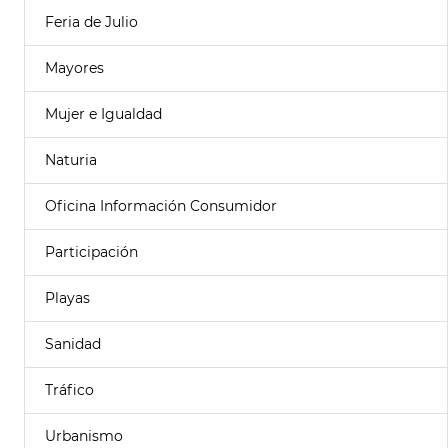
Feria de Julio
Mayores
Mujer e Igualdad
Naturia
Oficina Información Consumidor
Participación
Playas
Sanidad
Tráfico
Urbanismo