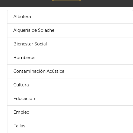
Albufera
Alquería de Solache
Bienestar Social
Bomberos
Contaminación Acústica
Cultura
Educación
Empleo
Fallas