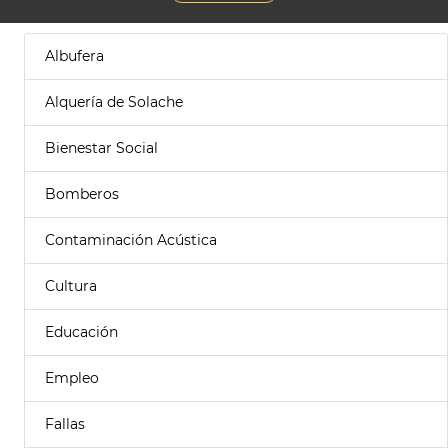
Albufera
Alquería de Solache
Bienestar Social
Bomberos
Contaminación Acústica
Cultura
Educación
Empleo
Fallas