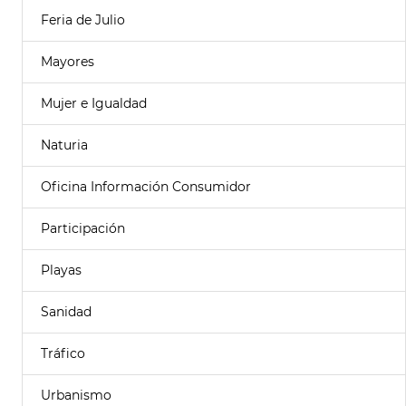
Feria de Julio
Mayores
Mujer e Igualdad
Naturia
Oficina Información Consumidor
Participación
Playas
Sanidad
Tráfico
Urbanismo