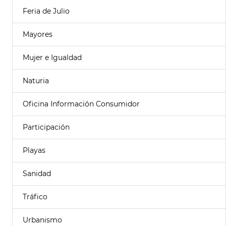
Feria de Julio
Mayores
Mujer e Igualdad
Naturia
Oficina Información Consumidor
Participación
Playas
Sanidad
Tráfico
Urbanismo