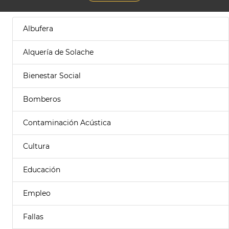
Albufera
Alquería de Solache
Bienestar Social
Bomberos
Contaminación Acústica
Cultura
Educación
Empleo
Fallas