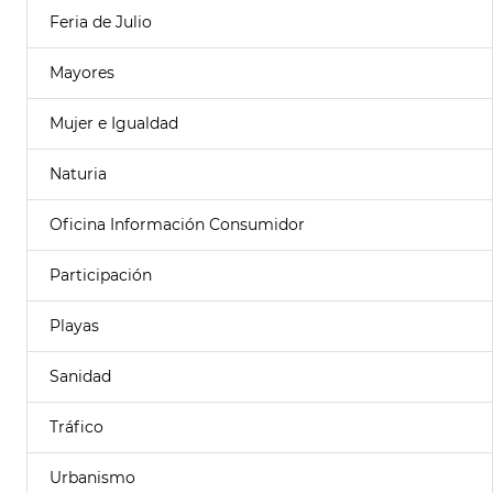
Feria de Julio
Mayores
Mujer e Igualdad
Naturia
Oficina Información Consumidor
Participación
Playas
Sanidad
Tráfico
Urbanismo