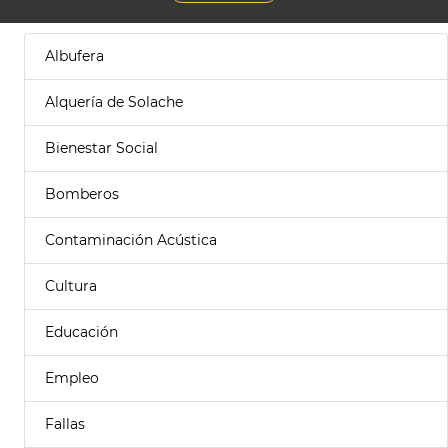
Albufera
Alquería de Solache
Bienestar Social
Bomberos
Contaminación Acústica
Cultura
Educación
Empleo
Fallas