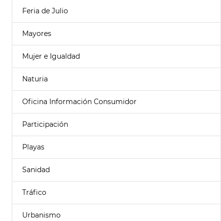
Feria de Julio
Mayores
Mujer e Igualdad
Naturia
Oficina Información Consumidor
Participación
Playas
Sanidad
Tráfico
Urbanismo