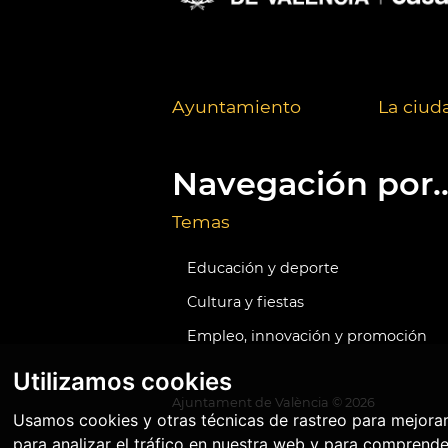
Ayuntamiento
La ciud
Navegación por..
Temas
Educación y deporte
Cultura y fiestas
Empleo, innovación y promoción
Utilizamos cookies
Ajuntament de València ©
2026
Usamos cookies y otras técnicas de rastreo para mejora
para analizar el tráfico en nuestra web y para comprende