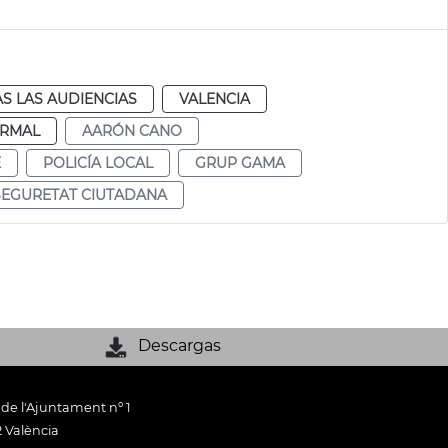
S LAS AUDIENCIAS
VALENCIA
RMAL
AARÓN CANO
E
POLICÍA LOCAL
GRUP GAMA
SEGURETAT CIUTADANA
Descargas
 de l'Ajuntament nº 1
 València