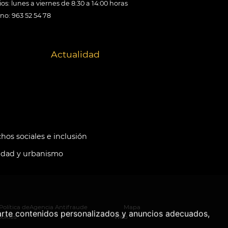
os: lunes a viernes de 8:30 a 14:00 horas
ono: 963 52 54 78
Actualidad
hos sociales e inclusión
idad y urbanismo
Política de
Agencia Antifraude
Mapa
arte contenidos personalizados y anuncios adecuados,
ookies
Web