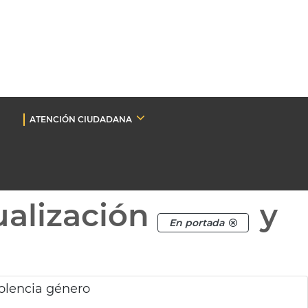
ATENCIÓN CIUDADANA
ualización
y
En portada
olencia género