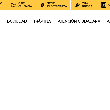
NO
VISIT
SEDE
CITA
A
VALENCIA
ELECTRÓNICA
PREVIA
O
LA CIUDAD
TRÁMITES
ATENCIÓN CIUDADANA
A