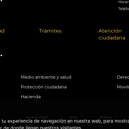
Horari
Teléf
ad
Trámites
Atención
ciudadana
.
Medio ambiente y salud
Derec
Protección ciudadana
Movil
Hacienda
Accesibilidad
Aviso
Política
r tu experiencia de navegación en nuestra web, para mostr
legal
privacidad
c
r de donde llegan nuestros visitantes.