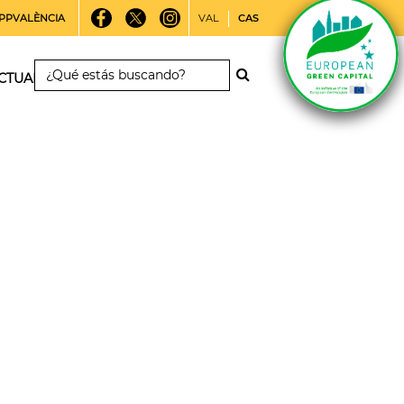
PPVALÈNCIA
VAL
CAS
CTUALIDAD