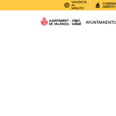
VALENCIA
GOBIER
AL
ABIERTO
MINUTO
AYUNTAMIENT