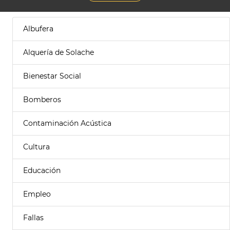
Albufera
Alquería de Solache
Bienestar Social
Bomberos
Contaminación Acústica
Cultura
Educación
Empleo
Fallas