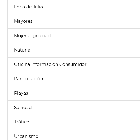
Feria de Julio
Mayores
Mujer e Igualdad
Naturia
Oficina Información Consumidor
Participación
Playas
Sanidad
Tráfico
Urbanismo