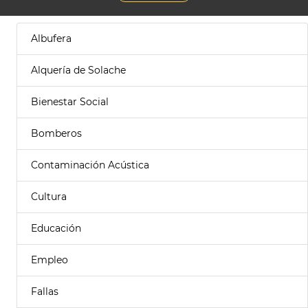
Albufera
Alquería de Solache
Bienestar Social
Bomberos
Contaminación Acústica
Cultura
Educación
Empleo
Fallas