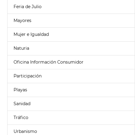
Feria de Julio
Mayores
Mujer e Igualdad
Naturia
Oficina Información Consumidor
Participación
Playas
Sanidad
Tráfico
Urbanismo