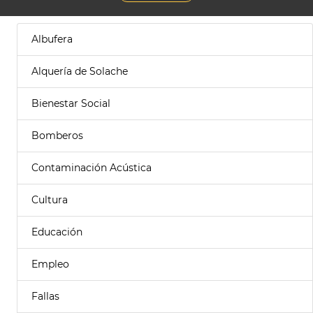
Albufera
Alquería de Solache
Bienestar Social
Bomberos
Contaminación Acústica
Cultura
Educación
Empleo
Fallas