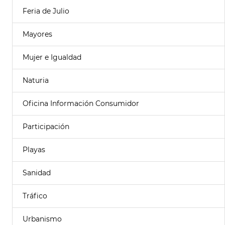
Feria de Julio
Mayores
Mujer e Igualdad
Naturia
Oficina Información Consumidor
Participación
Playas
Sanidad
Tráfico
Urbanismo