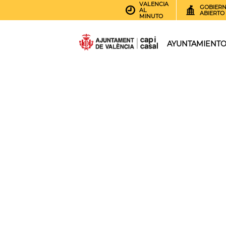
VALENCIA
GOBIER
AL
ABIERTO
MINUTO
AYUNTAMIENT