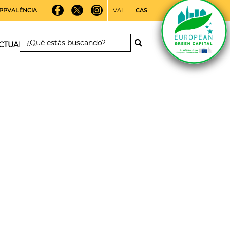
PPVALÈNCIA
VAL
CAS
CTUALIDAD