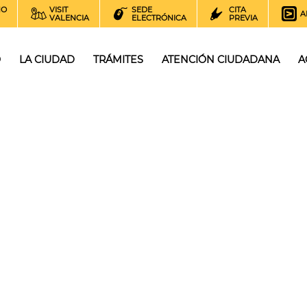
NO
VISIT
SEDE
CITA
A
VALENCIA
ELECTRÓNICA
PREVIA
O
LA CIUDAD
TRÁMITES
ATENCIÓN CIUDADANA
A