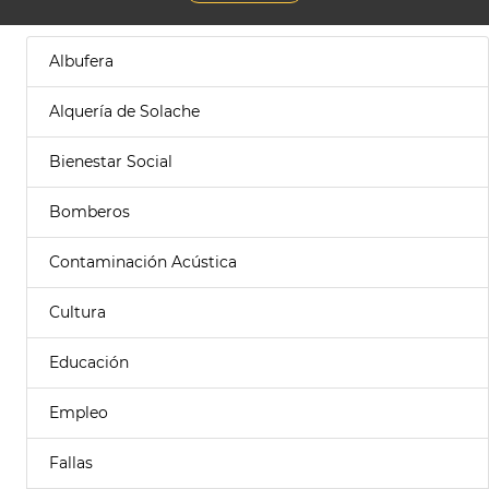
Albufera
Alquería de Solache
Bienestar Social
Bomberos
Contaminación Acústica
Cultura
Educación
Empleo
Fallas