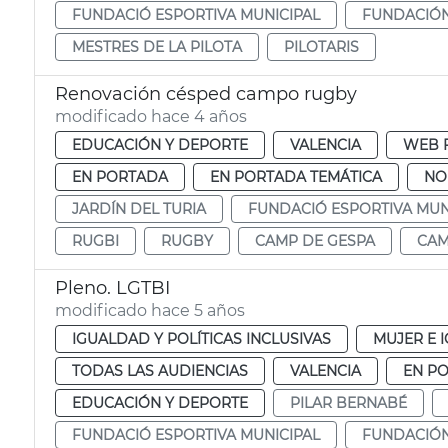
FUNDACIÓ ESPORTIVA MUNICIPAL
FUNDACIÓN
MESTRES DE LA PILOTA
PILOTARIS
Renovación césped campo rugby
modificado hace 4 años
EDUCACIÓN Y DEPORTE
VALENCIA
WEB 
EN PORTADA
EN PORTADA TEMÁTICA
NO
JARDÍN DEL TURIA
FUNDACIÓ ESPORTIVA MUN
RUGBI
RUGBY
CAMP DE GESPA
CAM
Pleno. LGTBI
modificado hace 5 años
IGUALDAD Y POLÍTICAS INCLUSIVAS
MUJER E 
TODAS LAS AUDIENCIAS
VALENCIA
EN P
EDUCACIÓN Y DEPORTE
PILAR BERNABÉ
FUNDACIÓ ESPORTIVA MUNICIPAL
FUNDACIÓN