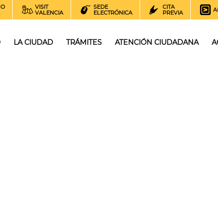
NO
VISIT
SEDE
CITA
A
VALENCIA
ELECTRÓNICA
PREVIA
O
LA CIUDAD
TRÁMITES
ATENCIÓN CIUDADANA
A