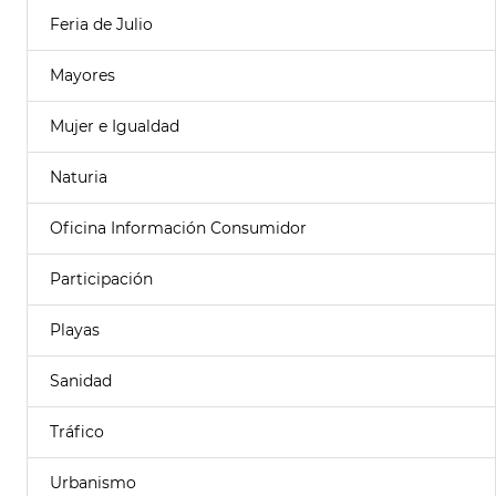
Feria de Julio
Mayores
Mujer e Igualdad
Naturia
Oficina Información Consumidor
Participación
Playas
Sanidad
Tráfico
Urbanismo