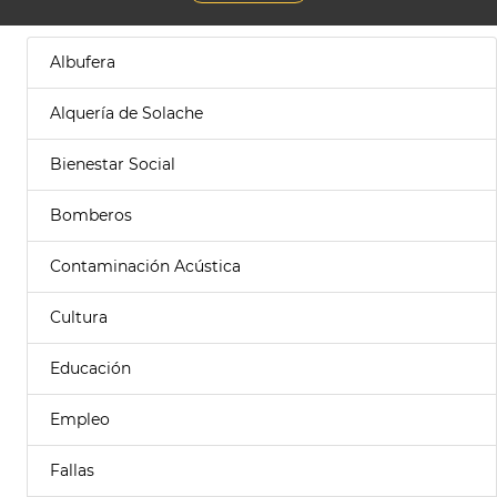
Albufera
Alquería de Solache
Bienestar Social
Bomberos
Contaminación Acústica
Cultura
Educación
Empleo
Fallas