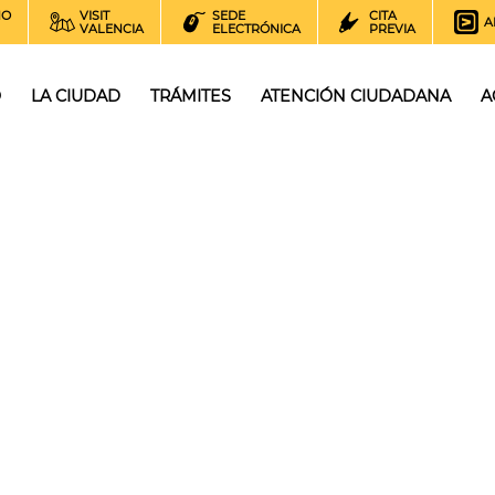
NO
VISIT
SEDE
CITA
A
VALENCIA
ELECTRÓNICA
PREVIA
O
LA CIUDAD
TRÁMITES
ATENCIÓN CIUDADANA
A