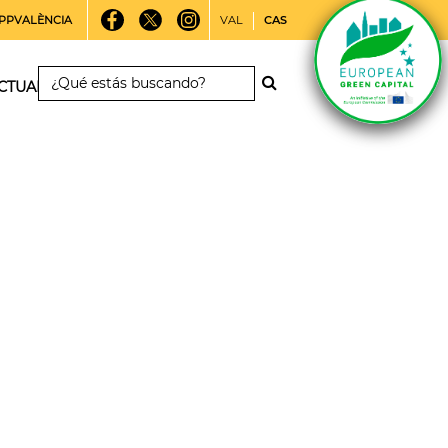
PPVALÈNCIA
VAL
CAS
CTUALIDAD