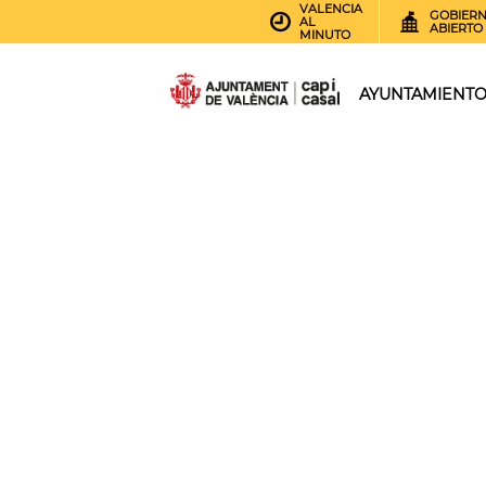
VALENCIA
GOBIER
AL
ABIERTO
MINUTO
AYUNTAMIENT