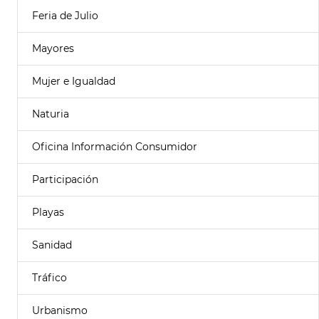
Feria de Julio
Mayores
Mujer e Igualdad
Naturia
Oficina Información Consumidor
Participación
Playas
Sanidad
Tráfico
Urbanismo