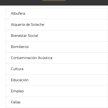
Albufera
Alquería de Solache
Bienestar Social
Bomberos
Contaminación Acústica
Cultura
Educación
Empleo
Fallas