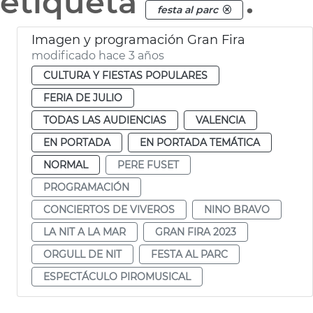
etiqueta
.
festa al parc
Imagen y programación Gran Fira
modificado hace 3 años
CULTURA Y FIESTAS POPULARES
FERIA DE JULIO
TODAS LAS AUDIENCIAS
VALENCIA
EN PORTADA
EN PORTADA TEMÁTICA
NORMAL
PERE FUSET
PROGRAMACIÓN
CONCIERTOS DE VIVEROS
NINO BRAVO
LA NIT A LA MAR
GRAN FIRA 2023
ORGULL DE NIT
FESTA AL PARC
ESPECTÁCULO PIROMUSICAL