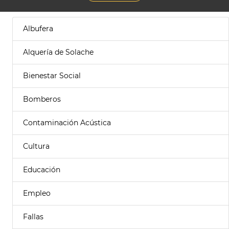
Albufera
Alquería de Solache
Bienestar Social
Bomberos
Contaminación Acústica
Cultura
Educación
Empleo
Fallas