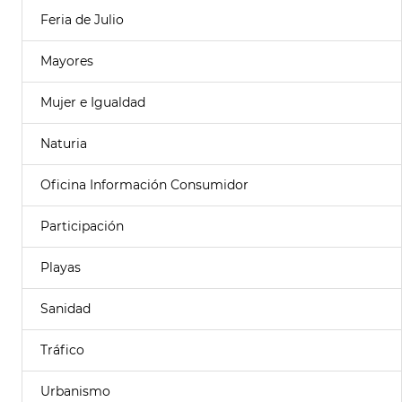
Feria de Julio
Mayores
Mujer e Igualdad
Naturia
Oficina Información Consumidor
Participación
Playas
Sanidad
Tráfico
Urbanismo