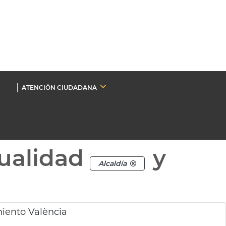
ATENCIÓN CIUDADANA
ualidad
y
Alcaldía
miento València