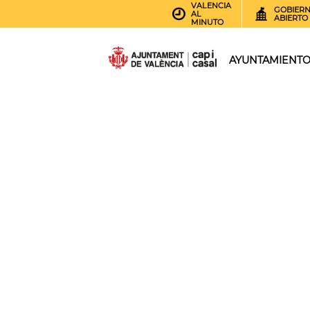
VALENCIA
GOBIER
AL
ABIERTO
MINUTO
AYUNTAMIENT