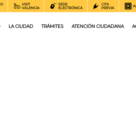
NO
VISIT
SEDE
CITA
A
VALENCIA
ELECTRÓNICA
PREVIA
O
LA CIUDAD
TRÁMITES
ATENCIÓN CIUDADANA
A