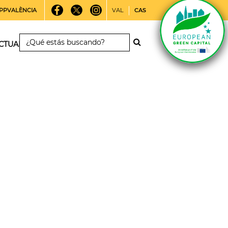
PPVALÈNCIA
VAL
CAS
CTUALIDAD