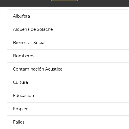
Albufera
Alquería de Solache
Bienestar Social
Bomberos
Contaminación Acústica
Cultura
Educación
Empleo
Fallas