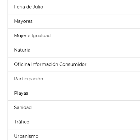
Feria de Julio
Mayores
Mujer e Igualdad
Naturia
Oficina Información Consumidor
Participación
Playas
Sanidad
Tráfico
Urbanismo