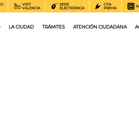
NO
VISIT
SEDE
CITA
A
VALENCIA
ELECTRÓNICA
PREVIA
O
LA CIUDAD
TRÁMITES
ATENCIÓN CIUDADANA
A