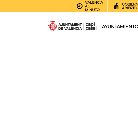
VALENCIA
GOBIER
AL
ABIERTO
MINUTO
AYUNTAMIENT