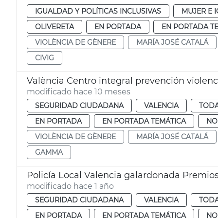
IGUALDAD Y POLÍTICAS INCLUSIVAS
MUJER E 
OLIVERETA
EN PORTADA
EN PORTADA T
VIOLÈNCIA DE GÈNERE
MARÍA JOSÉ CATALÁ
CIVIG
València Centro integral prevención violen
modificado hace 10 meses
SEGURIDAD CIUDADANA
VALENCIA
TODA
EN PORTADA
EN PORTADA TEMÁTICA
NO
VIOLÈNCIA DE GÈNERE
MARÍA JOSÉ CATALÁ
GAMMA
Policía Local Valencia galardonada Premio
modificado hace 1 año
SEGURIDAD CIUDADANA
VALENCIA
TODA
EN PORTADA
EN PORTADA TEMÁTICA
NO