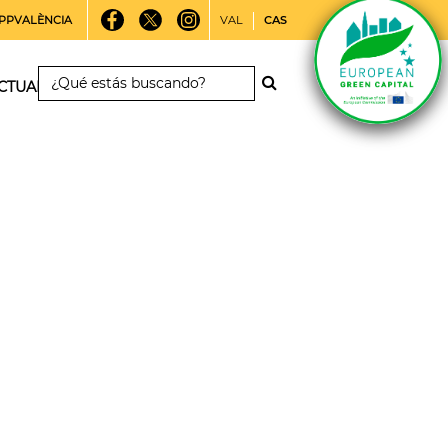
PPVALÈNCIA
VAL
CAS
CTUALIDAD