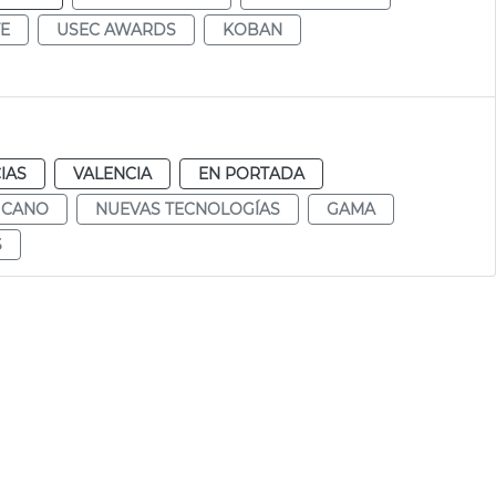
TE
USEC AWARDS
KOBAN
IAS
VALENCIA
EN PORTADA
 CANO
NUEVAS TECNOLOGÍAS
GAMA
S