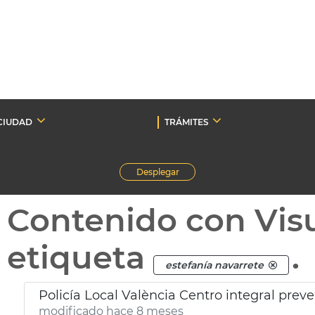
CIUDAD
TRÁMITES
Desplegar
Contenido con Vis
etiqueta
.
estefanía navarrete
Policía Local València Centro integral prev
modificado hace 8 meses