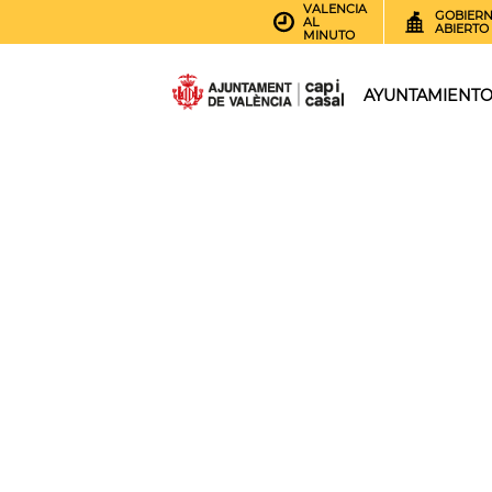
VALENCIA
GOBIER
AL
ABIERTO
MINUTO
AYUNTAMIENT