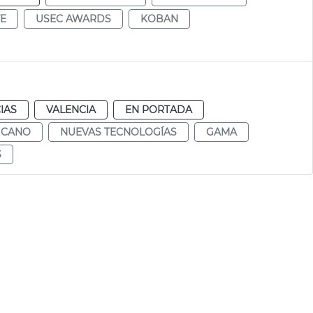
TE
USEC AWARDS
KOBAN
IAS
VALENCIA
EN PORTADA
 CANO
NUEVAS TECNOLOGÍAS
GAMA
S