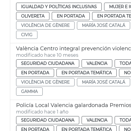
IGUALDAD Y POLÍTICAS INCLUSIVAS
MUJER E 
OLIVERETA
EN PORTADA
EN PORTADA T
VIOLÈNCIA DE GÈNERE
MARÍA JOSÉ CATALÁ
CIVIG
València Centro integral prevención violen
modificado hace 10 meses
SEGURIDAD CIUDADANA
VALENCIA
TODA
EN PORTADA
EN PORTADA TEMÁTICA
NO
VIOLÈNCIA DE GÈNERE
MARÍA JOSÉ CATALÁ
GAMMA
Policía Local Valencia galardonada Premio
modificado hace 1 año
SEGURIDAD CIUDADANA
VALENCIA
TODA
EN PORTADA
EN PORTADA TEMÁTICA
NO