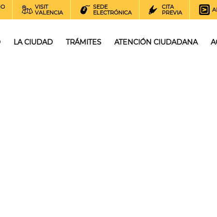
NO
VISIT
SEDE
CITA
A
VALENCIA
ELECTRÓNICA
PREVIA
O
LA CIUDAD
TRÁMITES
ATENCIÓN CIUDADANA
A