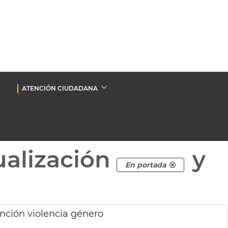
ATENCIÓN CIUDADANA
ualización
y
En portada
ención violencia género