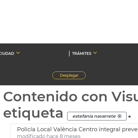
CIUDAD
TRÁMITES
Desplegar
Contenido con Vis
etiqueta
.
estefanía navarrete
Policía Local València Centro integral prev
modificado hace 8 meses