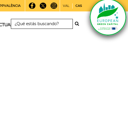
PPVALÈNCIA
VAL
CAS
CTUALIDAD