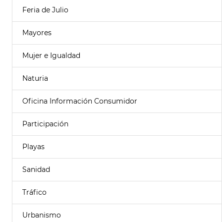
Feria de Julio
Mayores
Mujer e Igualdad
Naturia
Oficina Información Consumidor
Participación
Playas
Sanidad
Tráfico
Urbanismo