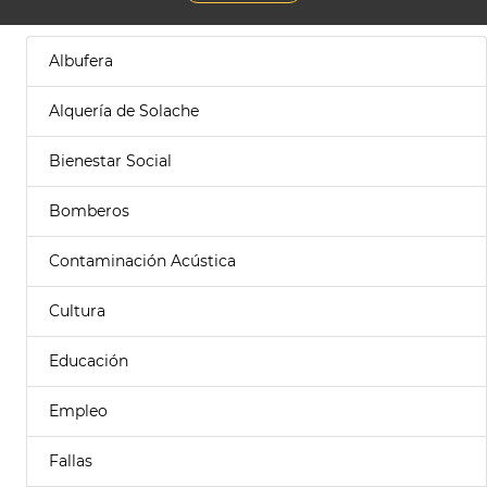
Albufera
Alquería de Solache
Bienestar Social
Bomberos
Contaminación Acústica
Cultura
Educación
Empleo
Fallas