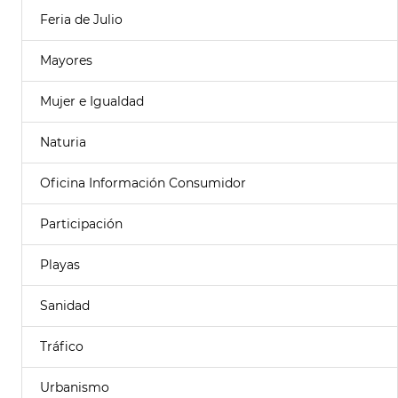
Feria de Julio
Mayores
Mujer e Igualdad
Naturia
Oficina Información Consumidor
Participación
Playas
Sanidad
Tráfico
Urbanismo