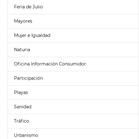
Feria de Julio
Mayores
Mujer e Igualdad
Naturia
Oficina Información Consumidor
Participación
Playas
Sanidad
Tráfico
Urbanismo