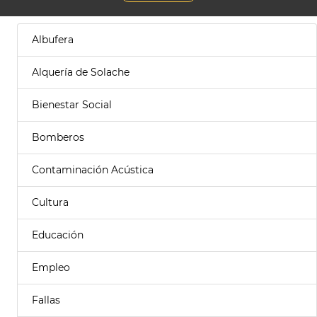
Albufera
Alquería de Solache
Bienestar Social
Bomberos
Contaminación Acústica
Cultura
Educación
Empleo
Fallas