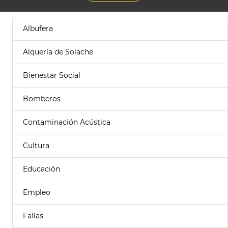
Albufera
Alquería de Solache
Bienestar Social
Bomberos
Contaminación Acústica
Cultura
Educación
Empleo
Fallas