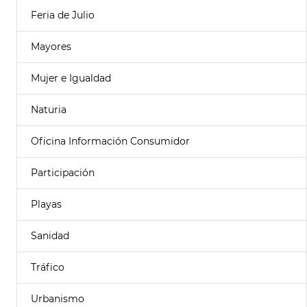
Feria de Julio
Mayores
Mujer e Igualdad
Naturia
Oficina Información Consumidor
Participación
Playas
Sanidad
Tráfico
Urbanismo