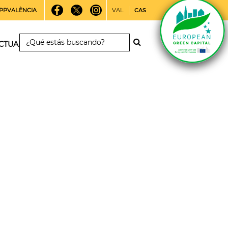
PPVALÈNCIA
VAL
CAS
CTUALIDAD