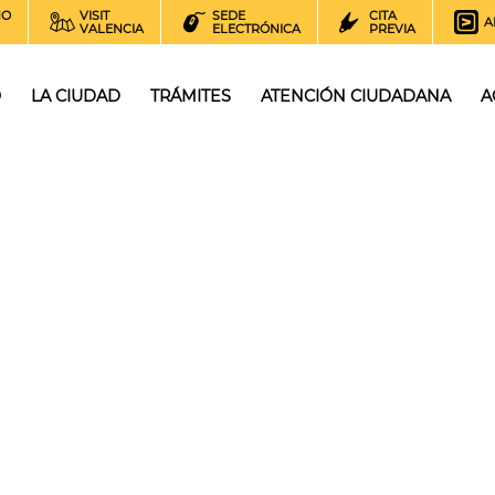
NO
VISIT
SEDE
CITA
A
VALENCIA
ELECTRÓNICA
PREVIA
O
LA CIUDAD
TRÁMITES
ATENCIÓN CIUDADANA
A