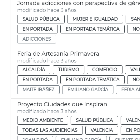
Jornada adicciones con perspectiva de gén
modificado hace 3 años
SALUD PÚBLICA
MUJER E IGUALDAD
SA
EN PORTADA
EN PORTADA TEMÁTICA
NO
ADICCIONES
Feria de Artesanía Primavera
modificado hace 3 años
ALCALDÍA
TURISMO
COMERCIO
VAL
EN PORTADA
EN PORTADA TEMÁTICA
NO
MAITE IBÁÑEZ
EMILIANO GARCÍA
FERIA A
Proyecto Ciudades que inspiran
modificado hace 3 años
MEDIO AMBIENTE
SALUD PÚBLICA
VALEN
TODAS LAS AUDIENCIAS
VALENCIA
EN P