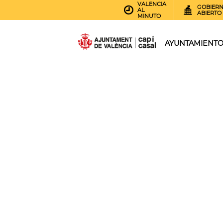
VALENCIA
GOBIER
AL
ABIERTO
MINUTO
AYUNTAMIENT