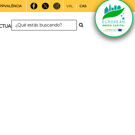
PPVALÈNCIA
VAL
CAS
CTUALIDAD