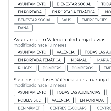
AYUNTAMIENTO
BIENESTAR SOCIAL
TODA
EN PORTADA
EN PORTADA TEMÁTICA
NO
BENESTAR SOCIAL
SAUS
EMERGENCIES
DANA
Ayuntamiento València alerta roja lluvias
modificado hace 10 meses
AYUNTAMIENTO
VALENCIA
TODAS LAS AU
EN PORTADA TEMÁTICA
NORMAL
MARÍA 
PLUGES
BOMBERS
BOMBEROS
EME
Suspensión clases València alerta naranja l
modificado hace 10 meses
AYUNTAMIENTO
TODAS LAS AUDIENCIAS
POBLES SUD
VALENCIA
EN PORTADA
BENIMÀMET
CENTRES ESCOLARS
CENTRO