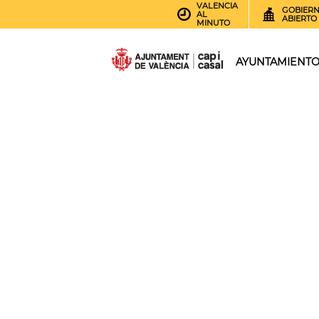
VALENCIA
GOBIER
AL
ABIERTO
MINUTO
AYUNTAMIENT