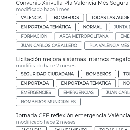
Convenio Xirivella Pla València Més Segura
modificado hace 1 mes
VALENCIA
BOMBEROS
TODAS LAS AUDIE
EN PORTADA TEMÁTICA
NORMAL
JUNTA 
FORMACIÓN
ÀREA METROPOLITANA
EME
JUAN CARLOS CABALLERO
PLA VALÈNCIA MÉ
Licitación mejora sistemas internos mega
modificado hace 2 meses
SEGURIDAD CIUDADANA
BOMBEROS
TO
EN PORTADA
EN PORTADA TEMÁTICA
NO
EMERGENCIES
EMERGENCIAS
JUAN CAR
BOMBEROS MUNICIPALES
Jornada CEE reflexión emergencia Valènci
modificado hace 2 meses