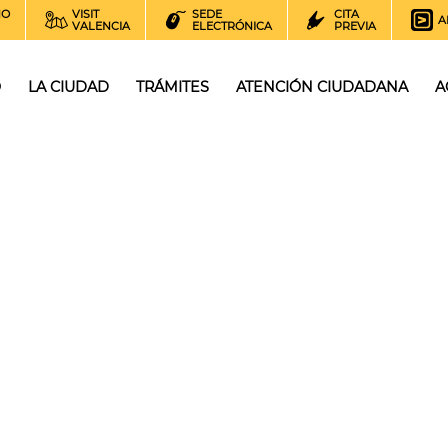
NO
VISIT
SEDE
CITA
A
VALENCIA
ELECTRÓNICA
PREVIA
O
LA CIUDAD
TRÁMITES
ATENCIÓN CIUDADANA
A