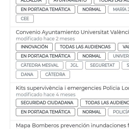
ALCALDÍA
AYUNTAMIENTO
TODAS LAS A
EN PORTADA TEMÁTICA
NORMAL
MARÍA 
CEE
Convenio Ayuntamiento Universitat Valènc
modificado hace 2 meses
INNOVACIÓN
TODAS LAS AUDIENCIAS
VA
EN PORTADA TEMÁTICA
NORMAL
UNIVER
CÀTEDRA MESVAL
JGL
SEGURETAT
DANA
CÀTEDRA
Kits supervivència i emergencies Policia Lo
modificado hace 4 meses
SEGURIDAD CIUDADANA
TODAS LAS AUDIENC
EN PORTADA TEMÁTICA
NORMAL
POLICÍ
Mapa Bomberos prevención inundaciones f