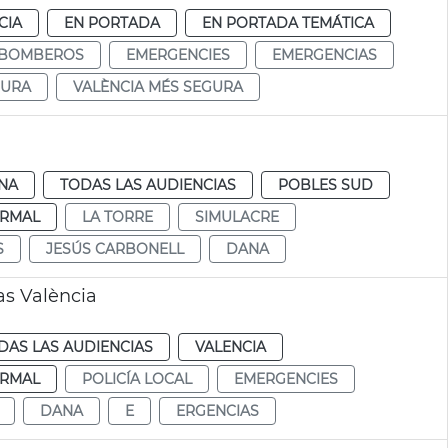
CIA
EN PORTADA
EN PORTADA TEMÁTICA
BOMBEROS
EMERGENCIES
EMERGENCIAS
GURA
VALÈNCIA MÉS SEGURA
a
NA
TODAS LAS AUDIENCIAS
POBLES SUD
RMAL
LA TORRE
SIMULACRE
S
JESÚS CARBONELL
DANA
as València
DAS LAS AUDIENCIAS
VALENCIA
RMAL
POLICÍA LOCAL
EMERGENCIES
DANA
E
ERGENCIAS