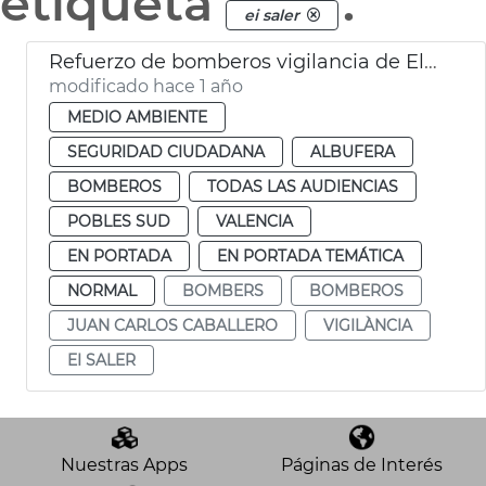
etiqueta
.
ei saler
Refuerzo de bomberos vigilancia de El Saler València
modificado hace 1 año
MEDIO AMBIENTE
SEGURIDAD CIUDADANA
ALBUFERA
BOMBEROS
TODAS LAS AUDIENCIAS
POBLES SUD
VALENCIA
EN PORTADA
EN PORTADA TEMÁTICA
NORMAL
BOMBERS
BOMBEROS
JUAN CARLOS CABALLERO
VIGILÀNCIA
EI SALER
Nuestras Apps
Páginas de Interés