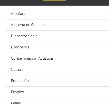
Albufera
Alquería de Solache
Bienestar Social
Bomberos
Contaminación Acústica
Cultura
Educación
Empleo
Fallas