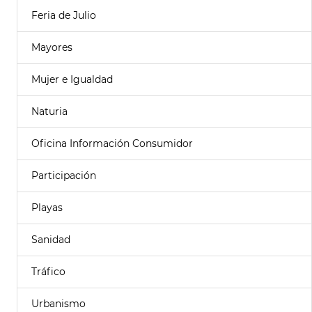
Feria de Julio
Mayores
Mujer e Igualdad
Naturia
Oficina Información Consumidor
Participación
Playas
Sanidad
Tráfico
Urbanismo