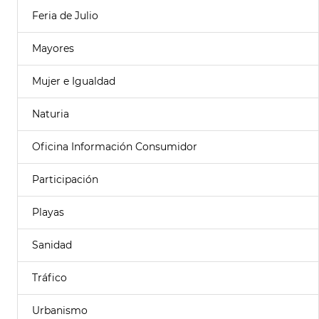
Feria de Julio
Mayores
Mujer e Igualdad
Naturia
Oficina Información Consumidor
Participación
Playas
Sanidad
Tráfico
Urbanismo