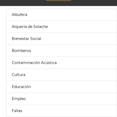
Albufera
Alquería de Solache
Bienestar Social
Bomberos
Contaminación Acústica
Cultura
Educación
Empleo
Fallas