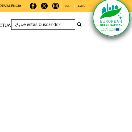
PPVALÈNCIA
VAL
CAS
CTUALIDAD