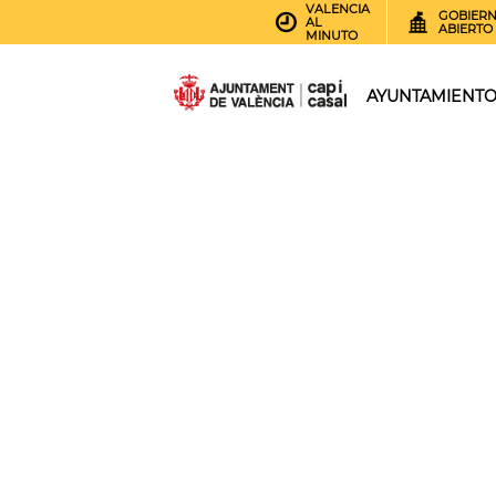
VALENCIA
GOBIER
AL
ABIERTO
MINUTO
AYUNTAMIENT