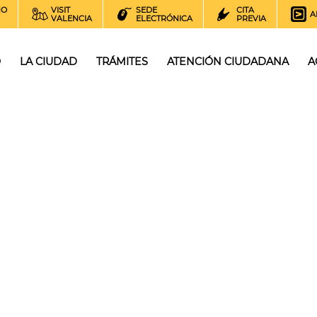
NO
VISIT
SEDE
CITA
A
VALENCIA
ELECTRÓNICA
PREVIA
O
LA CIUDAD
TRÁMITES
ATENCIÓN CIUDADANA
A