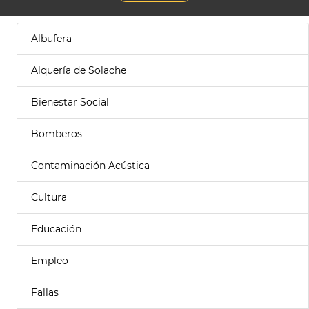
Albufera
Alquería de Solache
Bienestar Social
Bomberos
Contaminación Acústica
Cultura
Educación
Empleo
Fallas