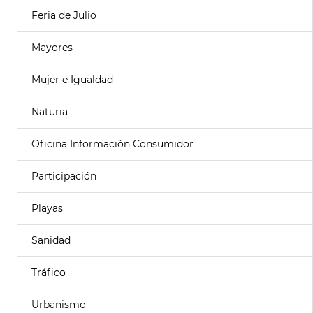
Feria de Julio
Mayores
Mujer e Igualdad
Naturia
Oficina Información Consumidor
Participación
Playas
Sanidad
Tráfico
Urbanismo