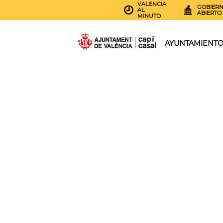
VALENCIA
GOBIER
AL
ABIERTO
MINUTO
AYUNTAMIENT