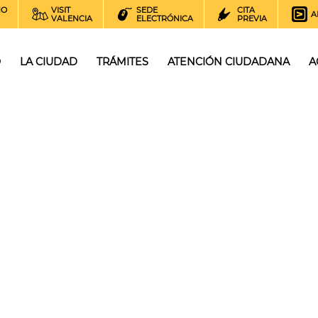
NO
VISIT
SEDE
CITA
A
VALENCIA
ELECTRÓNICA
PREVIA
O
LA CIUDAD
TRÁMITES
ATENCIÓN CIUDADANA
A