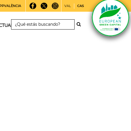
PPVALÈNCIA
VAL
CAS
CTUALIDAD