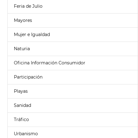
Feria de Julio
Mayores
Mujer e Igualdad
Naturia
Oficina Información Consumidor
Participación
Playas
Sanidad
Tráfico
Urbanismo