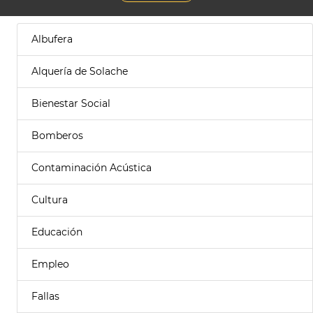
Albufera
Alquería de Solache
Bienestar Social
Bomberos
Contaminación Acústica
Cultura
Educación
Empleo
Fallas