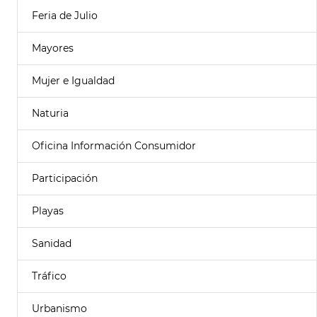
Feria de Julio
Mayores
Mujer e Igualdad
Naturia
Oficina Información Consumidor
Participación
Playas
Sanidad
Tráfico
Urbanismo