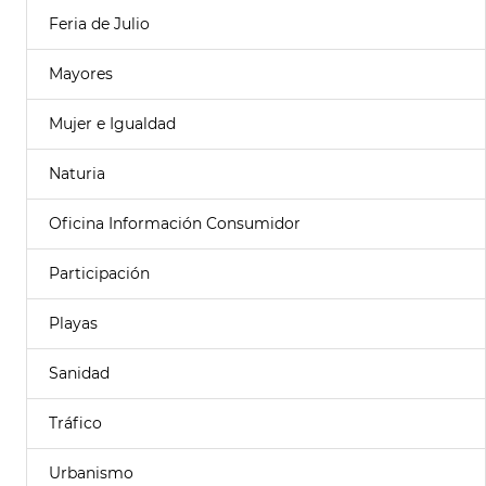
Feria de Julio
Mayores
Mujer e Igualdad
Naturia
Oficina Información Consumidor
Participación
Playas
Sanidad
Tráfico
Urbanismo