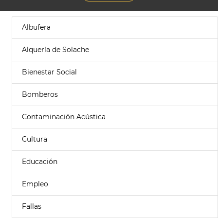
Albufera
Alquería de Solache
Bienestar Social
Bomberos
Contaminación Acústica
Cultura
Educación
Empleo
Fallas