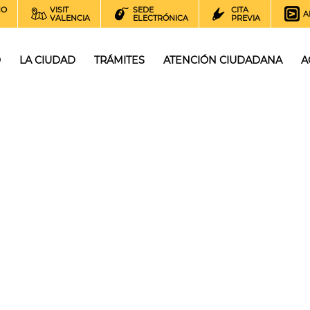
NO
VISIT
SEDE
CITA
A
VALENCIA
ELECTRÓNICA
PREVIA
O
LA CIUDAD
TRÁMITES
ATENCIÓN CIUDADANA
A