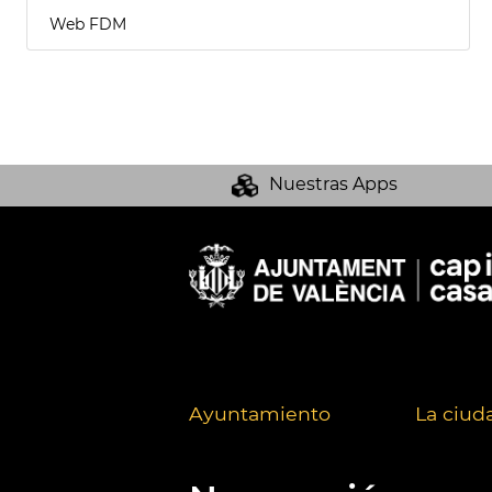
Web FDM
Nuestras Apps
Ayuntamiento
La ciud