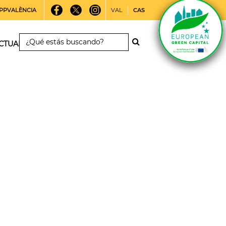
PPVALÈNCIA
VAL
CAS
CTUALIDAD