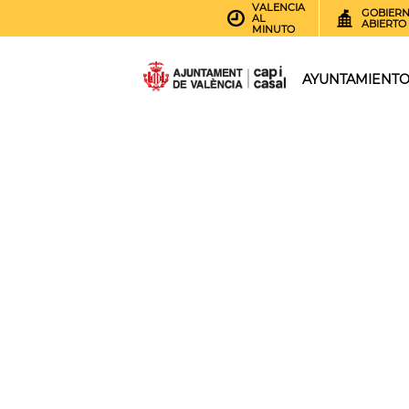
VALENCIA
GOBIER
AL
ABIERTO
MINUTO
AYUNTAMIENT