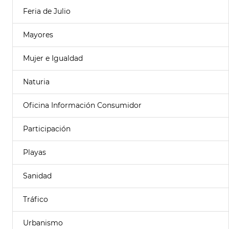
Feria de Julio
Mayores
Mujer e Igualdad
Naturia
Oficina Información Consumidor
Participación
Playas
Sanidad
Tráfico
Urbanismo