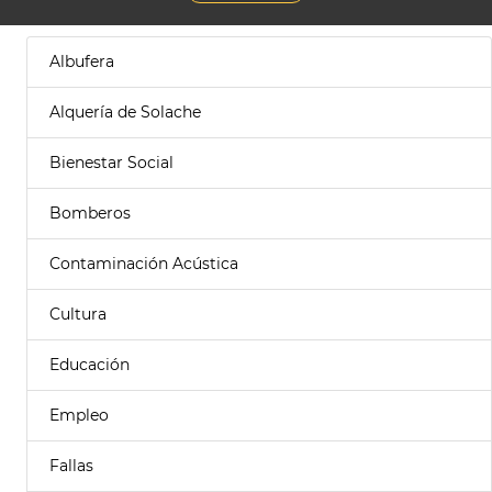
Albufera
Alquería de Solache
Bienestar Social
Bomberos
Contaminación Acústica
Cultura
Educación
Empleo
Fallas