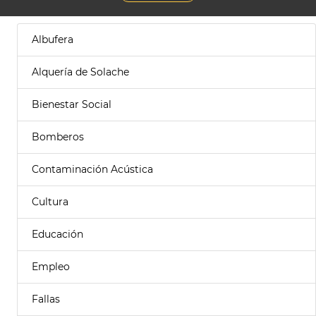
Albufera
Alquería de Solache
Bienestar Social
Bomberos
Contaminación Acústica
Cultura
Educación
Empleo
Fallas