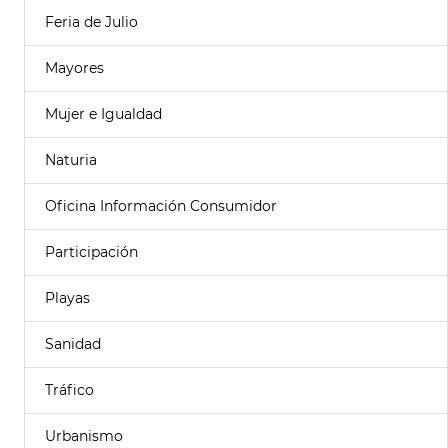
Feria de Julio
Mayores
Mujer e Igualdad
Naturia
Oficina Información Consumidor
Participación
Playas
Sanidad
Tráfico
Urbanismo