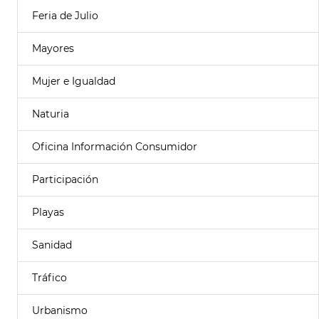
Feria de Julio
Mayores
Mujer e Igualdad
Naturia
Oficina Información Consumidor
Participación
Playas
Sanidad
Tráfico
Urbanismo