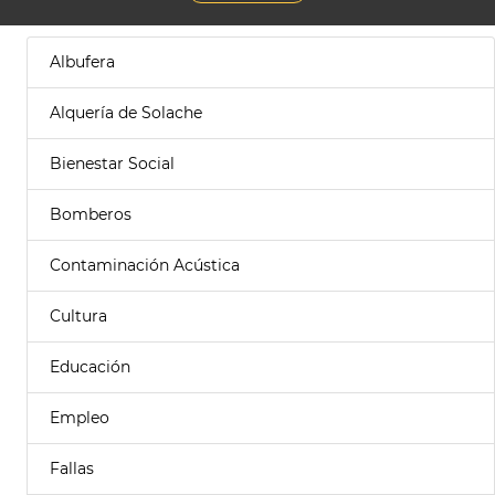
Albufera
Alquería de Solache
Bienestar Social
Bomberos
Contaminación Acústica
Cultura
Educación
Empleo
Fallas