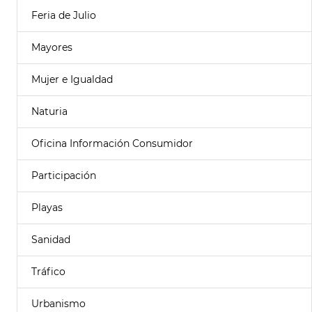
Feria de Julio
Mayores
Mujer e Igualdad
Naturia
Oficina Información Consumidor
Participación
Playas
Sanidad
Tráfico
Urbanismo