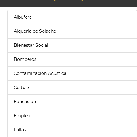
Albufera
Alquería de Solache
Bienestar Social
Bomberos
Contaminación Acústica
Cultura
Educación
Empleo
Fallas