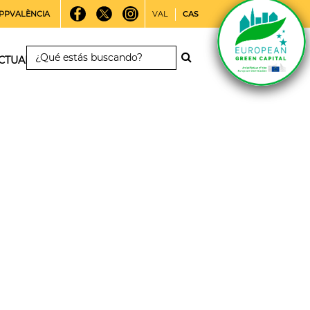
PPVALÈNCIA
VAL
CAS
CTUALIDAD