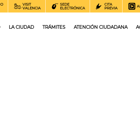
NO
VISIT
SEDE
CITA
A
VALENCIA
ELECTRÓNICA
PREVIA
O
LA CIUDAD
TRÁMITES
ATENCIÓN CIUDADANA
A