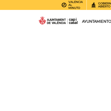
VALENCIA
GOBIER
AL
ABIERTO
MINUTO
AYUNTAMIENT