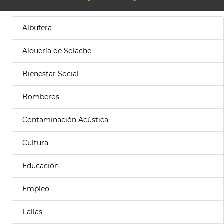
Albufera
Alquería de Solache
Bienestar Social
Bomberos
Contaminación Acústica
Cultura
Educación
Empleo
Fallas