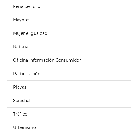
Feria de Julio
Mayores
Mujer e Igualdad
Naturia
Oficina Información Consumidor
Participación
Playas
Sanidad
Tráfico
Urbanismo