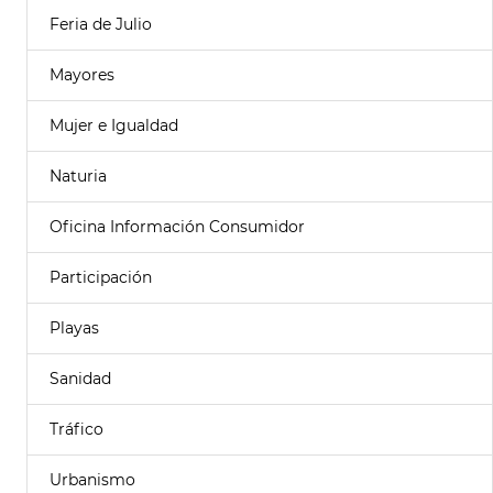
Feria de Julio
Mayores
Mujer e Igualdad
Naturia
Oficina Información Consumidor
Participación
Playas
Sanidad
Tráfico
Urbanismo