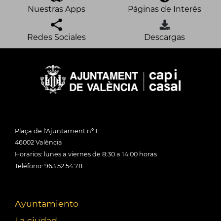
Nuestras Apps
Páginas de Interés
Redes Sociales
Descargas
Plaça de l'Ajuntament nº 1
46002 València
Horarios: lunes a viernes de 8:30 a 14:00 horas
Teléfono: 963 52 54 78
Ayuntamiento
La ciudad