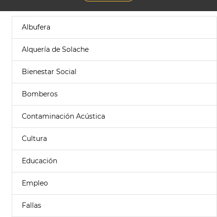
Albufera
Alquería de Solache
Bienestar Social
Bomberos
Contaminación Acústica
Cultura
Educación
Empleo
Fallas