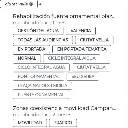
.
ciutat vella
Rehabilitación fuente ornamental plaza Nàpols i Sicília València
modificado hace 1 mes
GESTIÓN DEL AGUA
VALENCIA
TODAS LAS AUDIENCIAS
CIUTAT VELLA
EN PORTADA
EN PORTADA TEMÁTICA
NORMAL
CICLE INTEGRAL AIGUA
CICLO INTEGRAL AGUA
CIUTAT VELLA
FONT ORNAMENTAL
SEU XEREA
PLAÇA NAPOLS I SICILIA
FUENTE ORNAMENTAL
Zonas coexistencia movilidad Campanario y Ciutat Vella València
modificado hace 2 meses
MOVILIDAD
TRÁFICO