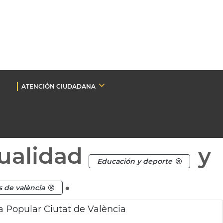
ATENCIÓN CIUDADANA
ualidad
y
Educación y deporte
.
s de valència
a Popular Ciutat de València