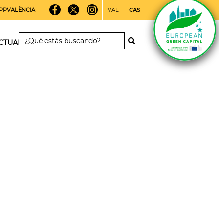
PPVALÈNCIA
VAL
CAS
CTUALIDAD