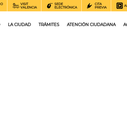
NO
VISIT
SEDE
CITA
A
VALENCIA
ELECTRÓNICA
PREVIA
O
LA CIUDAD
TRÁMITES
ATENCIÓN CIUDADANA
A