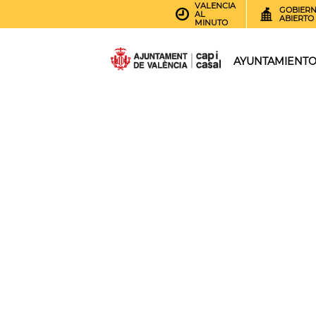
VALENCIA
GOBIER
AL
ABIERTO
MINUTO
AYUNTAMIENT